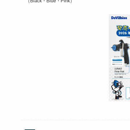
（Black・Blue・Pink）