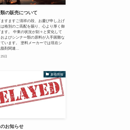
ー類の販売について
下ますますご清祥の段、お慶び申し上げ
素は格別のご高配を賜り、心より厚く御
ます。 中東の状況が刻々と変化して
料およびシンナー類の原料が入手困難な
ています。 塗料メーカーでは現在シ
脂剤関連...
月25日
新着情報
延のお知らせ