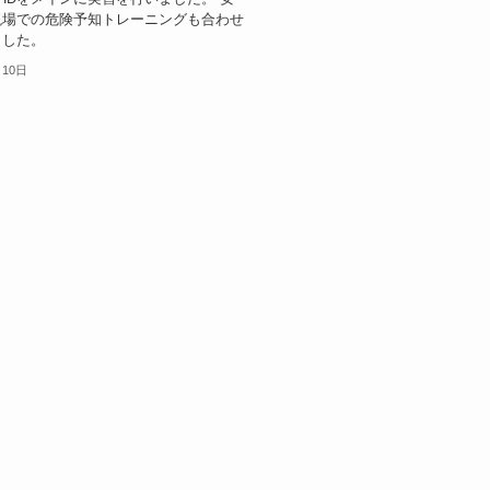
現場での危険予知トレーニングも合わせ
ました。
月10日